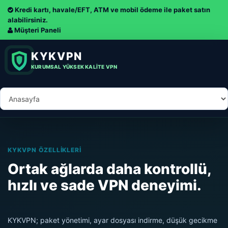
Kredi kartı, havale/EFT, ATM ve mobil ödeme ile paket satın
alabilirsiniz.
Müşteri Paneli
KYKVPN
KURUMSAL YÜKSEK KALITE VPN
KYKVPN ÖZELLIKLERI
Ortak ağlarda daha kontrollü,
hızlı ve sade VPN deneyimi.
KYKVPN; paket yönetimi, ayar dosyası indirme, düşük gecikme